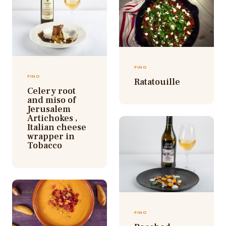
FINO
FINO
Ratatouille
Celery root
and miso of
Jerusalem
Artichokes ,
Italian cheese
wrapper in
Tobacco
FINO