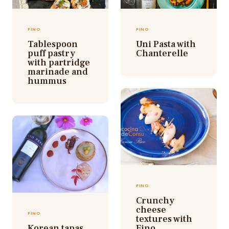
FINO
FINO
Tablespoon
Uni Pasta with
puff pastry
Chanterelle
with partridge
marinade and
hummus
FINO
Crunchy
cheese
FINO
textures with
Korean tapas
Fino