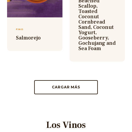
Beached
Scallop,
Toasted
Coconut
Cornbread
Sand, Coconut
FINO
Yogurt,
Salmorejo
Gooseberry,
Gochujang and
Sea Foam
CARGAR MÁS
Los Vinos