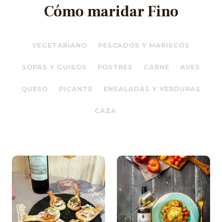
Cómo maridar Fino
VEGETARIANO
PESCADOS Y MARISCOS
SOPAS Y GUISOS
POSTRES
CARNE
AVES
QUESO
PICANTE
ENSALADAS Y VERDURAS
CAZA