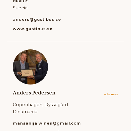
Malmö
Suecia
anders@gustibus.se
www.gustibus.se
Anders Pedersen
MÁS INFO
Copenhagen, Dyssegård
Dinamarca
mansanija.wines@gmail.com