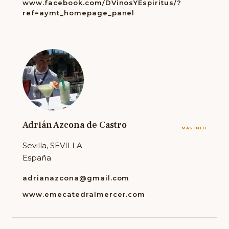
www.facebook.com/DVinosYEspiritus/?
ref=aymt_homepage_panel
Adrián Azcona de Castro
MÁS INFO
Sevilla, SEVILLA
España
adrianazcona@gmail.com
www.emecatedralmercer.com