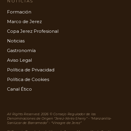
NOTICIAS
Formación
Marco de Jerez
Copa Jerez Profesional
Noticias
Gastronomía
Aviso Legal
Política de Privacidad
Política de Cookies
Canal Ético
All Rights Reserved. 2026 © Consejo Regulador de las
Denominaciones de Origen “Jerez-Xérès-Sherry” - “Manzanilla-
Sanlúcar de Barrameda” - “Vinagre de Jerez”