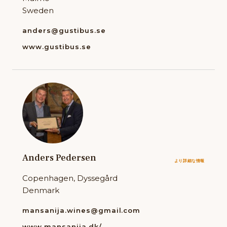
Sweden
anders@gustibus.se
www.gustibus.se
Anders Pedersen
より詳細な情報
Copenhagen, Dyssegård
Denmark
mansanija.wines@gmail.com
www.mansanija.dk/