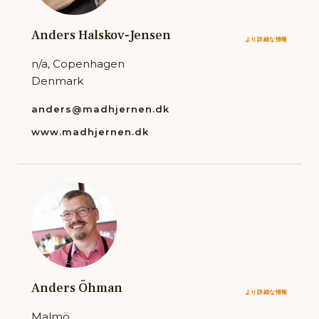
Anders Halskov-Jensen
より詳細な情報
n/a, Copenhagen
Denmark
anders@madhjernen.dk
www.madhjernen.dk
Anders Öhman
より詳細な情報
Malmö