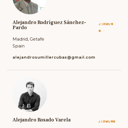
Alejandro Rodríguez Sánchez-
より詳細な情
Pardo
報
Madrid, Getafe
Spain
alejandrosumillercubas@gmail.com
Alejandro Rosado Varela
より詳細な情報