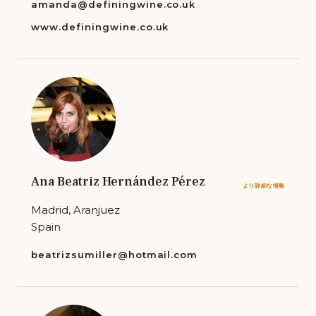
amanda@definingwine.co.uk
www.definingwine.co.uk
Ana Beatriz Hernández Pérez
より詳細な情報
Madrid, Aranjuez
Spain
beatrizsumiller@hotmail.com