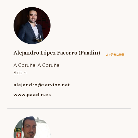
Alejandro López Facorro (Paadín)
より詳細な情報
A Coruña, A Coruña
Spain
alejandro@servino.net
www.paadin.es