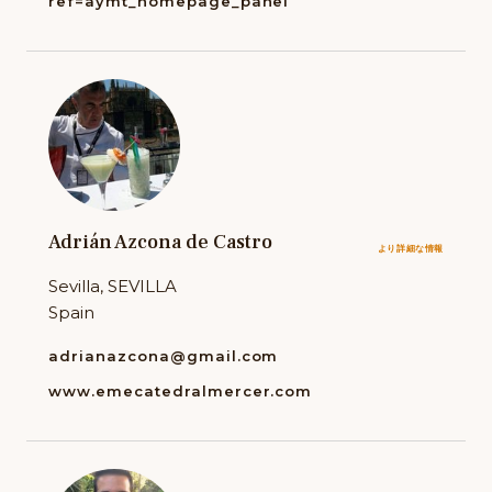
ref=aymt_homepage_panel
Adrián Azcona de Castro
より詳細な情報
Sevilla, SEVILLA
Spain
adrianazcona@gmail.com
www.emecatedralmercer.com