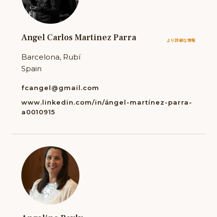
Angel Carlos Martinez Parra
より詳細な情報
Barcelona, Rubí
Spain
fcangel@gmail.com
www.linkedin.com/in/ángel-martínez-parra-
a0010915