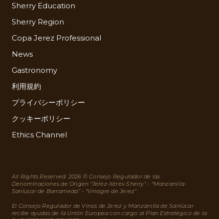
Sherry Education
Sherry Region
Copa Jerez Professional
News
Gastronomy
利用規約
プライバシーポリシー
クッキーポリシー
Ethics Channel
All Rights Reserved. 2026 © Consejo Regulador de las
Denominaciones de Origen “Jerez-Xérès-Sherry” - “Manzanilla-
Sanlúcar de Barrameda” - “Vinagre de Jerez”
El Consejo Regulador de Vinos de Jerez y Manzanilla de Sanlúcar
recibe ayudas de la Unión Europea con cargo al Plan Estratégico de la