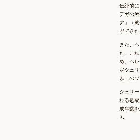
伝統的に
デガの所
ア」（教
ができた
また、ヘ
た。これ
め、ヘレ
定シェリ
以上のワイ
シェリー
れる熟成
成年数を
ん。