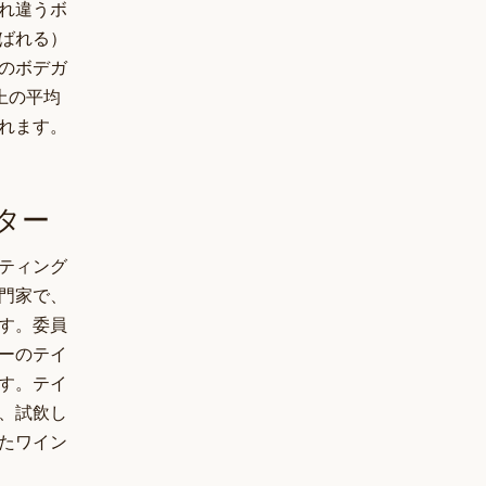
れ違うボ
ばれる）
のボデガ
上の平均
れます。
ター
ティング
門家で、
す。委員
ーのテイ
す。テイ
、試飲し
たワイン