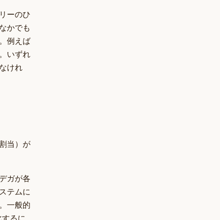
リーのひ
なかでも
。例えば
。いずれ
なけれ
割当）が
デガが各
ステムに
。一般的
化するに