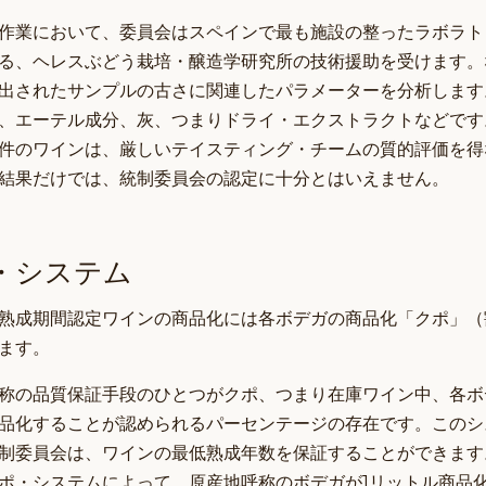
作業において、委員会はスペインで最も施設の整ったラボラト
る、ヘレスぶどう栽培・醸造学研究所の技術援助を受けます。
出されたサンプルの古さに関連したパラメーターを分析します
番、エーテル成分、灰、つまりドライ・エクストラクトなどです
件のワインは、厳しいテイスティング・チームの質的評価を得
結果だけでは、統制委員会の認定に十分とはいえません。
・システム
熟成期間認定ワインの商品化には各ボデガの商品化「クポ」（
ます。
称の品質保証手段のひとつがクポ、つまり在庫ワイン中、各ボ
品化することが認められるパーセンテージの存在です。このシ
制委員会は、ワインの最低熟成年数を保証することができます
ポ・システムによって、原産地呼称のボデガが1リットル商品