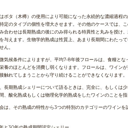
はボタ（木樽）の使用により可能になった永続的な濃縮過程の
特定のタイプの個性を増大させます。その他のケースでは、こ
み合わせは長期熟成の後にのみ得られる特異性と丸みを授け、
を与えます。生物学的熟成は性質上、あまり長期間にわたって
せん。
微気候条件によりますが、平均7-8年後フロールは、食糧とな
栄養のほとんどを消費し弱くなります。フロールは、ワインが
接触れてしまうことから守り続けることができなくなります。
、長期熟成シェリーについて語るときは、完全に、もしくは少
間、酸化熟成もしくは物理化学的熟成をしたワインのことを指
会は、その熟成の特性から3つの特別のカテゴリーのワインを
0年と30年の熟成期間認定シェリー