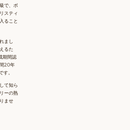
級で、ボ
リスティ
入ること
れまし
えるた
成期間認
間20年
 です。
して知ら
リーの熟
りませ