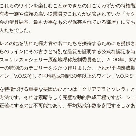
これらのワインを楽しむことができたのはごくわずかの特権階
有者一族や信頼の高い従業員でこれらが保管されていた「サク
会の聖具納室。最も大事なものが保存されている部屋）に立ち
人たちでした。
レスの地を訪れた権力者や名士たちを接待するためにも提供さ
らのワインにその古さと特別な品質を証明する公式な認定を与
ス＝ケレス＝シェリー原産地呼称統制委員会は、2000年、熟
ーの特別のカテゴリーをふたつ作りました。それが平均熟成期
ン、V.O.S.そして平均熟成期間30年以上のワイン、V.O.R.S.
を特徴づける重要な要因のひとつは「クリアデラとソレラ」と
方法です。それは素晴らしく完璧な動的熟成工程ですが、シェ
正確にするのは不可能であり、平均熟成年数を参照するしかあ