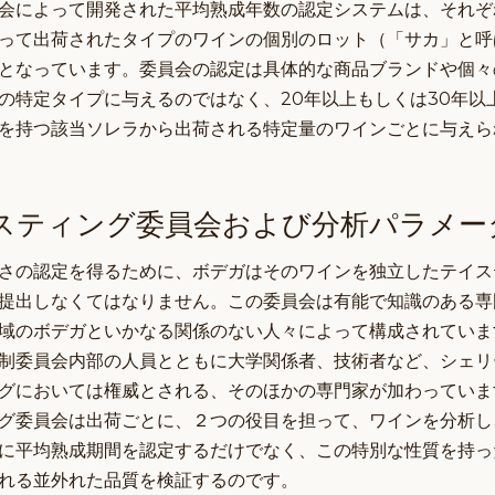
会によって開発された平均熟成年数の認定システムは、それぞ
って出荷されたタイプのワインの個別のロット（「サカ」と呼
となっています。委員会の認定は具体的な商品ブランドや個々
の特定タイプに与えるのではなく、20年以上もしくは30年以
を持つ該当ソレラから出荷される特定量のワインごとに与えら
スティング委員会および分析パラメー
さの認定を得るために、ボデガはそのワインを独立したテイス
提出しなくてはなりません。この委員会は有能で知識のある専
域のボデガといかなる関係のない人々によって構成されていま
制委員会内部の人員とともに大学関係者、技術者など、シェリ
グにおいては権威とされる、そのほかの専門家が加わっていま
グ委員会は出荷ごとに、２つの役目を担って、ワインを分析し
に平均熟成期間を認定するだけでなく、この特別な性質を持っ
れる並外れた品質を検証するのです。