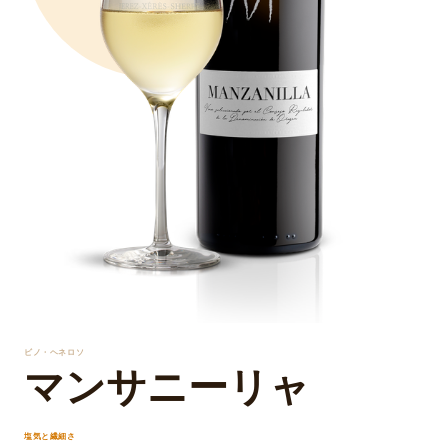
ビノ・ヘネロソ
マンサニーリャ
塩気と繊細さ