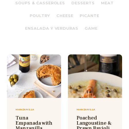
SOUPS & CASSEROLES
DESSERTS
MEAT
POULTRY
CHEESE
PICANTE
ENSALADA Y VERDURAS
GAME
MANZANILLA
MANZANILLA
Poached
Tuna
Langoustine &
Empanada with
Prawn Ravioli
Manzanilla