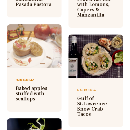
with Lemons,
Pasada Pastora
Capers &
Manzanilla
MANZANILLA
Baked apples
MANZANILLA
stuffed with
Gulf of
scallops
St.Lawrence
Snow Crab
Tacos