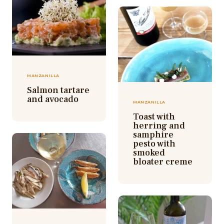
MANZANILLA
Salmon tartare
and avocado
MANZANILLA
Toast with
herring and
samphire
pesto with
smoked
bloater creme