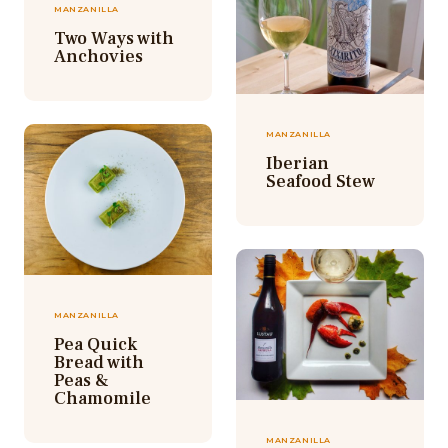
MANZANILLA
Two Ways with
Anchovies
MANZANILLA
Iberian
Seafood Stew
MANZANILLA
Pea Quick
Bread with
Peas &
Chamomile
MANZANILLA