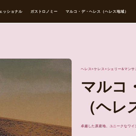
ェッショナル
ガストロノミー
マルコ・デ・ヘレス（ヘレス地域）
ヘレス=ケレス=シェリー&マンサ
マルコ
（ヘレ
卓越した原産地、ユニークなワイ