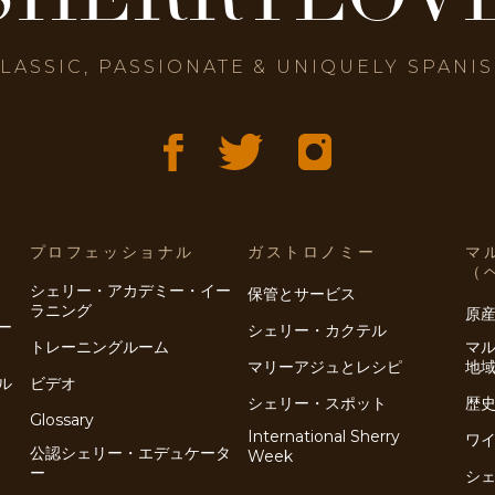
LASSIC, PASSIONATE & UNIQUELY SPANI
プロフェッショナル
ガストロノミー
マ
（
シェリー・アカデミー・イー
保管とサービス
ラニング
原
ー
シェリー・カクテル
トレーニングルーム
マ
マリーアジュとレシピ
地
ル
ビデオ
シェリー・スポット
歴
Glossary
International Sherry
ワ
公認シェリー・エデュケータ
Week
ー
シ