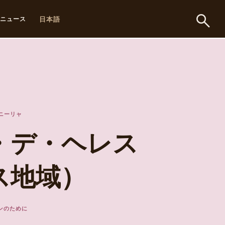
日本語
ニュース
ニーリャ
・デ・ヘレス
ス地域）
ンのために