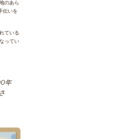
地のあら
手伝いを
れている
なってい
0年
さ