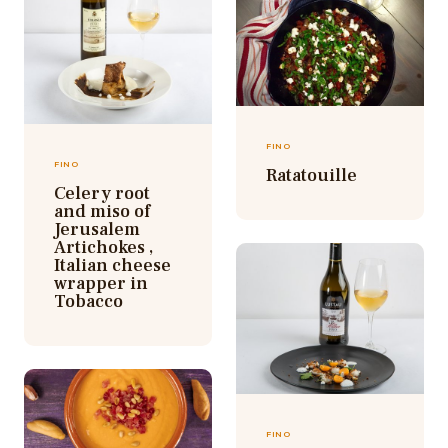
FINO
FINO
Ratatouille
Celery root
and miso of
Jerusalem
Artichokes ,
Italian cheese
wrapper in
Tobacco
FINO