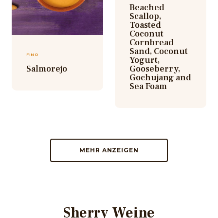
Beached
Scallop,
Toasted
Coconut
Cornbread
Sand, Coconut
FINO
Yogurt,
Salmorejo
Gooseberry,
Gochujang and
Sea Foam
MEHR ANZEIGEN
Sherry Weine