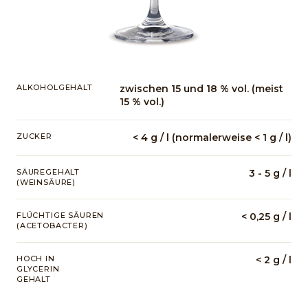
ALKOHOLGEHALT
zwischen 15 und 18 % vol. (meist
15 % vol.)
ZUCKER
< 4 g / l (normalerweise < 1 g / l)
SÄUREGEHALT
3 - 5 g / l
(WEINSÄURE)
FLÜCHTIGE SÄUREN
< 0,25 g / l
(ACETOBACTER)
HOCH IN
< 2 g / l
GLYCERIN
GEHALT