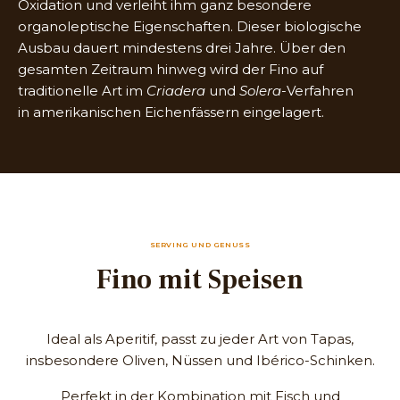
Oxidation und verleiht ihm ganz besondere
organoleptische Eigenschaften. Dieser biologische
Ausbau dauert mindestens drei Jahre. Über den
gesamten Zeitraum hinweg wird der Fino auf
traditionelle Art im
Criadera
und
Solera
-Verfahren
in amerikanischen Eichenfässern eingelagert.
SERVING UND GENUSS
Fino mit Speisen
Ideal als Aperitif, passt zu jeder Art von Tapas,
insbesondere Oliven, Nüssen und Ibérico-Schinken.
Perfekt in der Kombination mit Fisch und