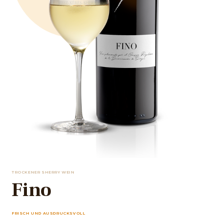
TROCKENER SHERRY WEIN
Fino
FRISCH UND AUSDRUCKSVOLL