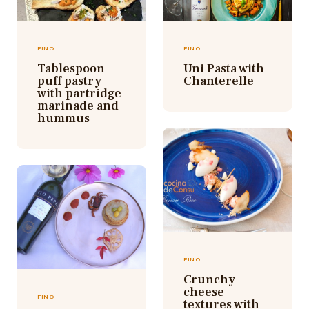
FINO
FINO
Tablespoon
Uni Pasta with
puff pastry
Chanterelle
with partridge
marinade and
hummus
FINO
Crunchy
cheese
FINO
textures with