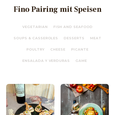
Fino Pairing mit Speisen
VEGETARIAN
FISH AND SEAFOOD
SOUPS & CASSEROLES
DESSERTS
MEAT
POULTRY
CHEESE
PICANTE
ENSALADA Y VERDURAS
GAME