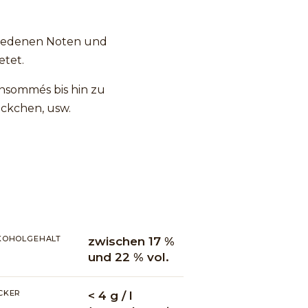
chiedenen Noten und
etet.
onsommés bis hin zu
äckchen, usw.
KOHOLGEHALT
zwischen 17 %
und 22 % vol.
CKER
< 4 g / l