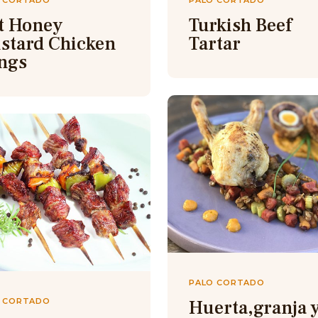
 CORTADO
PALO CORTADO
t Honey
Turkish Beef
stard Chicken
Tartar
ngs
PALO CORTADO
 CORTADO
Huerta,granja 