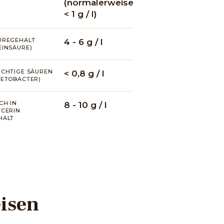
(normalerweise
< 1 g / l)
UREGEHALT
4 - 6 g / l
EINSÄURE)
ÜCHTIGE SÄUREN
< 0,8 g / l
CETOBACTER)
CH IN
8 - 10 g / l
YCERIN
HALT
eisen