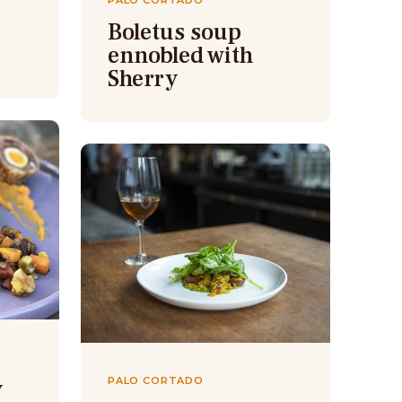
PALO CORTADO
Boletus soup
ennobled with
Sherry
y
PALO CORTADO