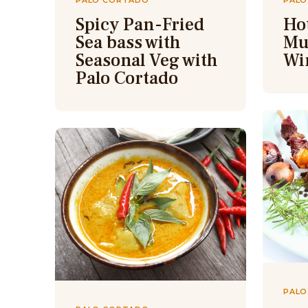
PALO CORTADO
PALO
Spicy Pan-Fried
Ho
Sea bass with
Mu
Seasonal Veg with
Wi
Palo Cortado
PALO