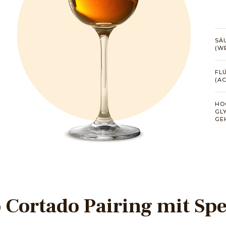
SÄ
(W
FL
(A
HO
GL
GE
 Cortado Pairing mit Sp