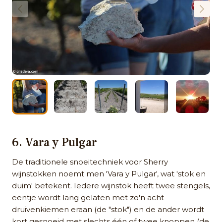
6. Vara y Pulgar
De traditionele snoeitechniek voor Sherry
wijnstokken noemt men 'Vara y Pulgar', wat 'stok en
duim' betekent. Iedere wijnstok heeft twee stengels,
eentje wordt lang gelaten met zo'n acht
druivenkiemen eraan (de "stok") en de ander wordt
kort gesnoeid met slechts één of twee knoppen (de